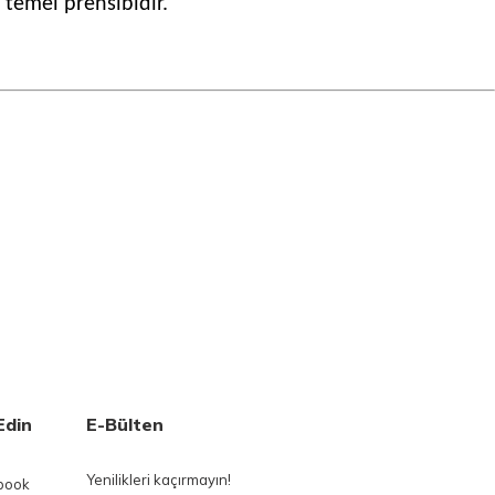
 temel prensibidir.
Edin
E-Bülten
Yenilikleri kaçırmayın!
book