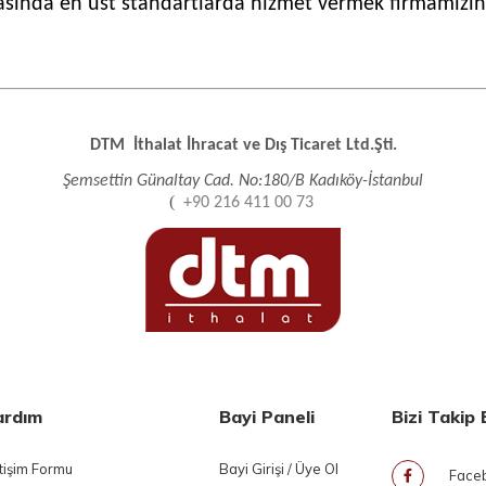
rasında en üst standartlarda hizmet vermek firmamızın
DTM İthalat İhracat ve Dış Ticaret Ltd.Şti.
Şemsettin Günaltay Cad. No:180/B Kadıköy-İstanbul
(
+90 216 411 00 73
ardım
Bayi Paneli
Bizi Takip 
etişim Formu
Bayi Girişi / Üye Ol
Face