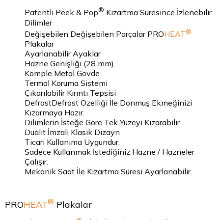
®
Patentli Peek & Pop
Kızartma Süresince İzlenebilir
Dilimler
®
Değişebilen Değişebilen Parçalar PRO
HEAT
Plakalar
Ayarlanabilir Ayaklar
Hazne Genişliği (28 mm)
Komple Metal Gövde
Termal Koruma Sistemi
Çıkarılabilir Kırıntı Tepsisi
DefrostDefrost Özelliği İle Donmuş Ekmeğinizi
Kızarmaya Hazır.
Dilimlerin İsteğe Göre Tek Yüzeyi Kızarabilir.
Dualit İmzalı Klasik Dizayn
Ticari Kullanıma Uygundur.
Sadece Kullanmak İstediğiniz Hazne / Hazneler
Çalışır.
Mekanik Saat İle Kızartma Süresi Ayarlanabilir.
®
PRO
HEAT
Plakalar