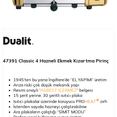
47391 Classic 4 Hazneli Ekmek Kızartma Pirinç
1945’ten bu yana İngiltere’de “EL YAPIMI” üretim
Arıza riski çok düşük mekanik yapı
Resmi onaylı “
ASBEST İÇERMEZ
” belgesi
15 şerit yerine, 30 şeritli ısıtıcı plaka
®
Isıtıcı plakalar üzerinde koruyucu PRO
HEAT
zırh
İstenilen sayıda hazneyi çalıştırabilme
Ara plakaların çalıştığı “SİMİT MODU”